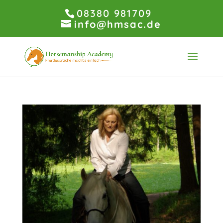
08380 981709
info@hmsac.de