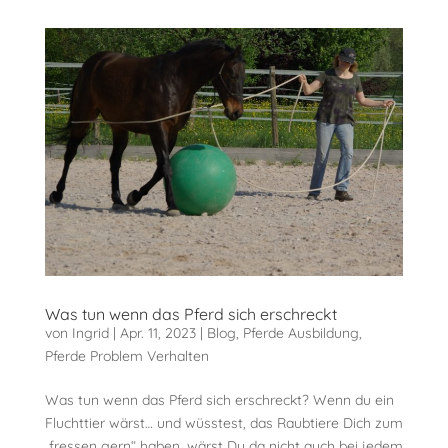
Was tun wenn das Pferd sich erschreckt
von
Ingrid
|
Apr. 11, 2023
|
Blog
,
Pferde Ausbildung
,
Pferde Problem Verhalten
Was tun wenn das Pferd sich erschreckt? Wenn du ein
Fluchttier wärst… und wüsstest, das Raubtiere Dich zum
„fressen gern“ haben, wärst Du da nicht auch bei jedem