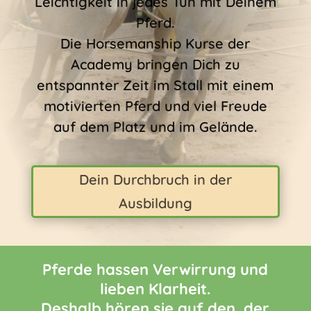
Leichtigkeit in jedes Tun mit Deinem
Pferd.
Die Horsemanship Kurse der
Academy bringen Dich zu
entspannter Zeit im Stall mit einem
motivierten Pferd und viel Freude
auf dem Platz und im Gelände.
Dein Durchbruch in der
Ausbildung
Pferde hassen Verwirrung und
lieben Klarheit.
Deshalb hören sie auf den, der