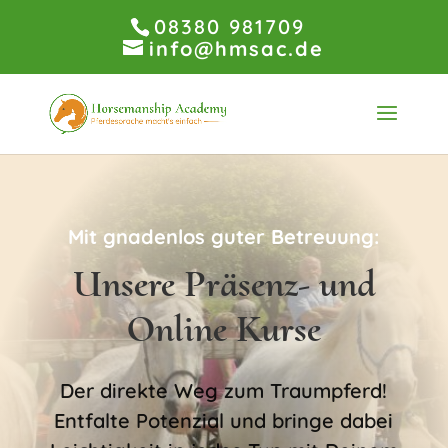
08380 981709
info@hmsac.de
Mit gnadenlos guter Betreuung:
Unsere Präsenz- und
Online Kurse
Der direkte Weg zum Traumpferd!
Entfalte Potenzial und bringe dabei