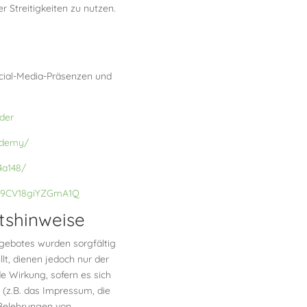
er Streitigkeiten zu nutzen.
ocial-Media-Präsenzen und
der
ademy/
4a148/
ln9CV18giYZGmA1Q
tshinweise
ngebotes wurden sorgfältig
lt, dienen jedoch nur der
de Wirkung, sofern es sich
 (z.B. das Impressum, die
 Belehrungen von