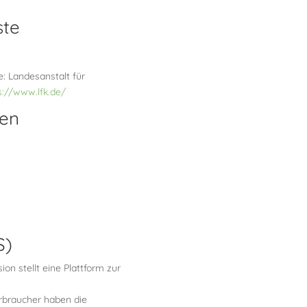
ste
: Landesanstalt für
s://www.lfk.de/
en
S)
on stellt eine Plattform zur
rbraucher haben die