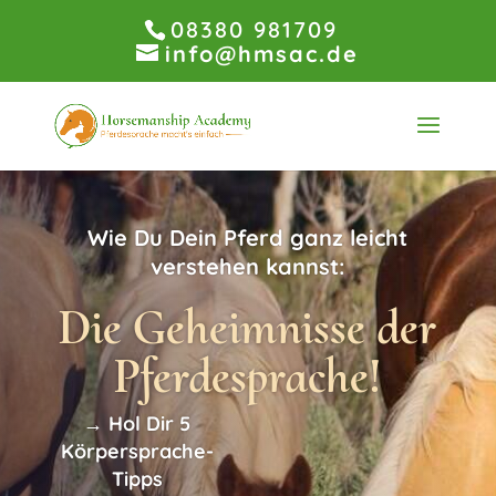
08380 981709
info@hmsac.de
Wie Du Dein Pferd ganz leicht
verstehen kannst:
Die Geheimnisse der
Pferdesprache!
→
Hol Dir 5
Körpersprache-
Tipps