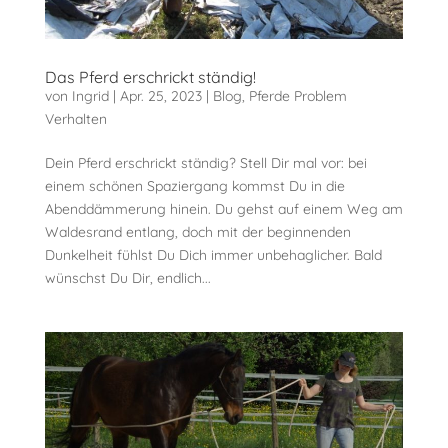
Das Pferd erschrickt ständig!
von
Ingrid
|
Apr. 25, 2023
|
Blog
,
Pferde Problem
Verhalten
Dein Pferd erschrickt ständig? Stell Dir mal vor: bei
einem schönen Spaziergang kommst Du in die
Abenddämmerung hinein. Du gehst auf einem Weg am
Waldesrand entlang, doch mit der beginnenden
Dunkelheit fühlst Du Dich immer unbehaglicher. Bald
wünschst Du Dir, endlich...