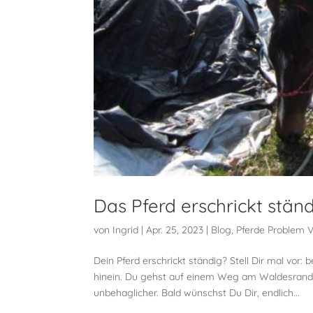
Das Pferd erschrickt ständ
von
Ingrid
|
Apr. 25, 2023
|
Blog
,
Pferde Problem V
Dein Pferd erschrickt ständig? Stell Dir mal v
hinein. Du gehst auf einem Weg am Waldesrand 
unbehaglicher. Bald wünschst Du Dir, endlich...