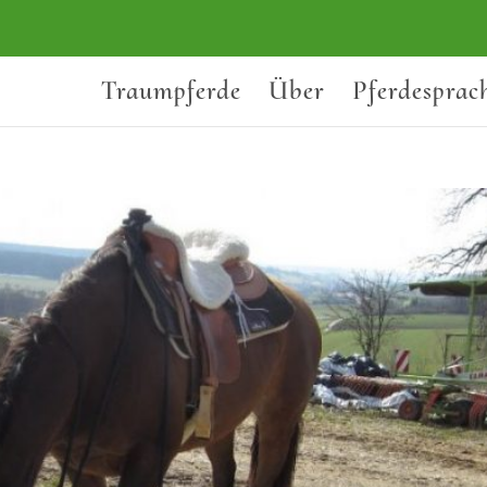
Traumpferde
Über
Pferdesprac