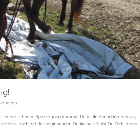
ig!
erhalten
or: bei einem schönen Spaziergang kommst Du in die Abenddämmerung
entlang, doch mit der beginnenden Dunkelheit fühlst Du Dich immer