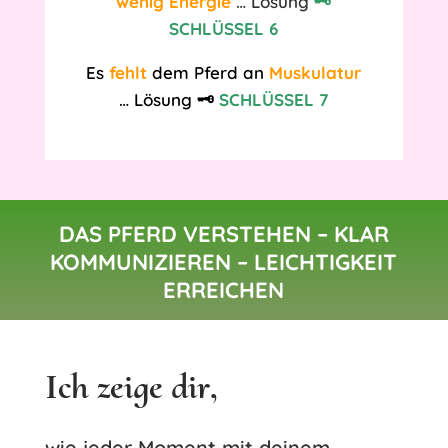
wenig Energie
… Lösung
🗝️
SCHLÜSSEL 6
Es
fehlt
dem Pferd an
Muskulatur
… Lösung
🗝️
SCHLÜSSEL 7
DAS PFERD VERSTEHEN – KLAR
KOMMUNIZIEREN – LEICHTIGKEIT
ERREICHEN
Ich zeige dir,
wie jeder Moment mit deinem