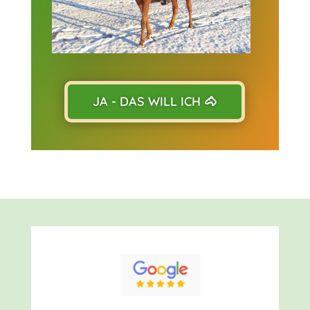
JA - DAS WILL ICH 🐴