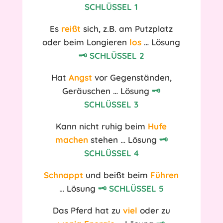
SCHLÜSSEL 1
Es
reißt
sich,
z.B. am Putzplatz
oder beim Longieren
los
… Lösung
🗝️ SCHLÜSSEL 2
Hat
Angst
vor Gegenständen,
Geräuschen … Lösung
🗝️
SCHLÜSSEL 3
Kann nicht ruhig beim
Hufe
machen
stehen … Lösung
🗝️
SCHLÜSSEL 4
Schnappt
und beißt beim
Führen
… Lösung
🗝️ SCHLÜSSE
L 5
Das Pferd hat zu
viel
oder zu