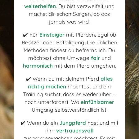
weiterhelfen
. Du bist verzweifelt und
machst dir schon Sorgen, ob das
jemals was wird!
✔️ Für
Einsteiger
mit Pferden, egal ob
Besitzer oder Beteiligung. Die üblichen
Methoden findest du befremdlich. Du
möchtest ohne Umwege
fair
und
harmonisch
mit dem Pferd umgehen.
✔️ Wenn du mit deinem Pferd
alles
richtig machen
möchtest und ein
Training suchst, dass es weder über –
noch unterfordert. Wo
einfühlsamer
Umgang selbstverständlich ist.
✔️ Wenn du ein
Jungpferd
hast und mit
ihm
vertrauensvoll
zusammenwachsen möchtest. Es mit