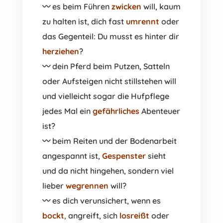
〰️ es beim Führen
zwicken
will, kaum
zu halten ist, dich fast
umrennt
oder
das Gegenteil: Du musst es hinter dir
herziehen
?
〰️ dein Pferd beim Putzen, Satteln
oder Aufsteigen nicht stillstehen will
und vielleicht sogar die Hufpflege
jedes Mal ein
gefährliches
Abenteuer
ist?
〰️ beim Reiten und der Bodenarbeit
angespannt ist,
Gespenster
sieht
und da nicht hingehen, sondern viel
lieber
wegrennen
will?
〰️ es dich verunsichert, wenn es
bockt
,
angreift, sich
losreißt
oder