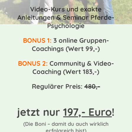
Video-Kurs und exakte
Anleitungen & Seminar Pferde-
Psychologie
BONUS 1:
3 online Gruppen-
Coachings (Wert 99,-)
BONUS 2:
Community & Video-
Coaching (Wert 183,-)
Regulärer Preis:
480,-
jetzt nur
197,- Euro
!
(Die Boni – damit du auch wirklich
erfolgreich bist)